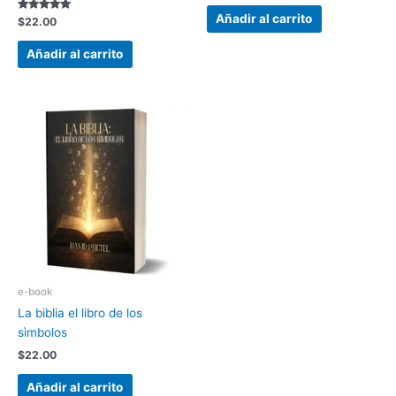
Añadir al carrito
Valorado con
$
22.00
5.00
de 5
Añadir al carrito
e-book
La biblia el libro de los
sìmbolos
$
22.00
Añadir al carrito