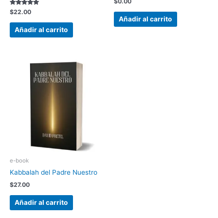
$
0.00
5.00
Valorado con
de 5
$
22.00
5.00
Añadir al carrito
de 5
Añadir al carrito
e-book
Kabbalah del Padre Nuestro
$
27.00
Añadir al carrito