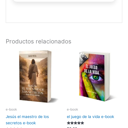
Productos relacionados
e-book
e-book
Jesús el maestro de los
el juego de la vida e-book
secretos e-book
Valorado con