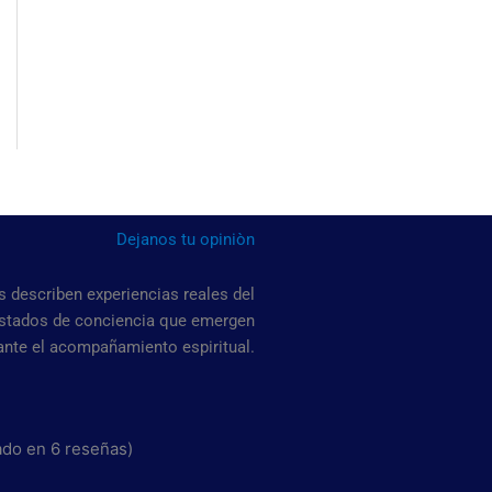
Dejanos tu opiniòn
 describen experiencias reales del
estados de conciencia que emergen
ante el acompañamiento espiritual.
sado en 6 reseñas)