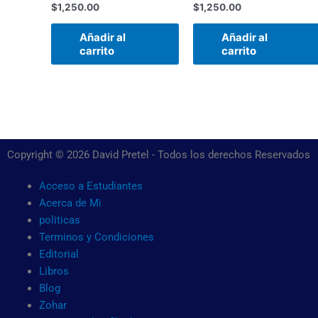
$
1,250.00
$
1,250.00
Añadir al
Añadir al
carrito
carrito
Copyright © 2026 David Pretel - Todos los derechos Reservados
Acceso a Estudiantes
Acerca de Mi
politicas
Terminos y Condiciones
Editorial
Libros
Blog
Zohar