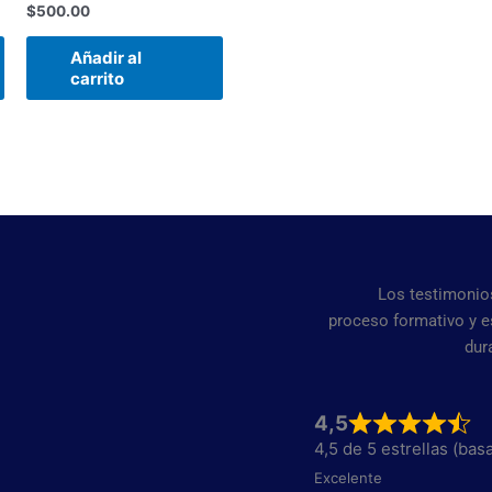
$
500.00
Añadir al
carrito
Los testimonios
proceso formativo y 
dur
4,5
4,5 de 5 estrellas (ba
Excelente