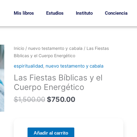
Mis libros
Estudios
Instituto
Conciencia
El
El
Las
Inicio
/
nuevo testamento y cabala
/ Las Fiestas
precio
precio
Fiestas
Bíblicas y el Cuerpo Energético
original
actual
Bíblicas
espiritualidad
,
nuevo testamento y cabala
era:
es:
y
Las Fiestas Bíblicas y el
$1,500.00.
$750.00.
el
Cuerpo
Cuerpo Energético
Energético
$
1,500.00
$
750.00
cantidad
Añadir al carrito