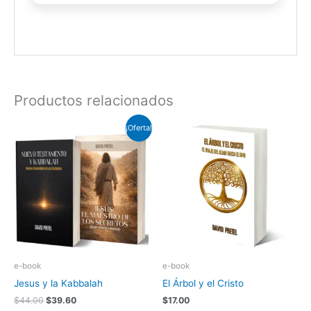
Productos relacionados
El
El
¡Oferta!
precio
precio
original
actual
era:
es:
$44.00.
$39.60.
e-book
e-book
Jesus y la Kabbalah
El Árbol y el Cristo
$
44.00
$
39.60
$
17.00