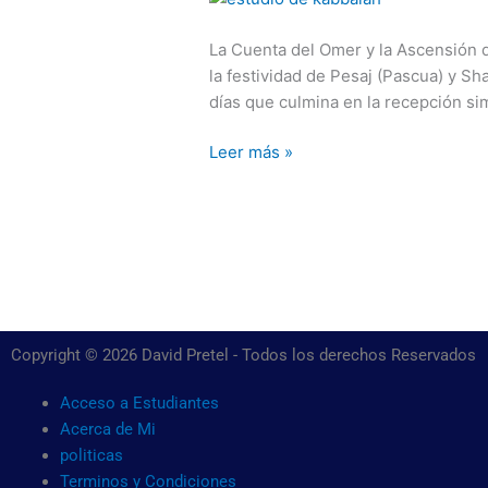
y
la
La Cuenta del Omer y la Ascensión de
Ascensión
la festividad de Pesaj (Pascua) y Sh
de
días que culmina en la recepción si
Cristo
Leer más »
Copyright © 2026 David Pretel - Todos los derechos Reservados
Acceso a Estudiantes
Acerca de Mi
politicas
Terminos y Condiciones