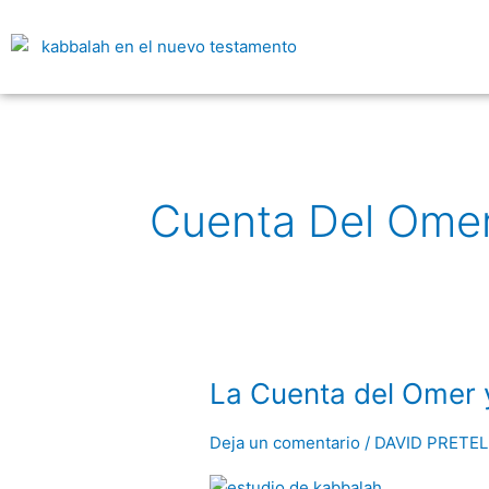
Ir
al
contenido
Cuenta Del Ome
La
La Cuenta del Omer y
Cuenta
del
Deja un comentario
/
DAVID PRETEL
Omer