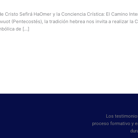
 Cristo Sefirá HaOmer y la Conciencia Crística: El Camino Inter
avuot (Pentecostés), la tradición hebrea nos invita a realizar l
mbólica de […]
Los testimonios
proceso formativo y 
dur