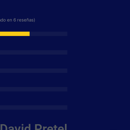
sado en 6 reseñas)
David
Pretel