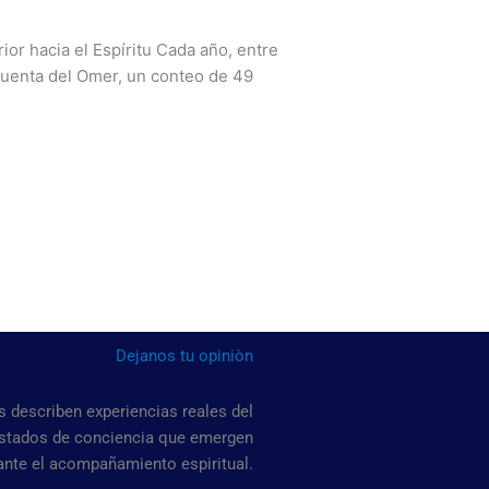
ior hacia el Espíritu Cada año, entre
a Cuenta del Omer, un conteo de 49
Dejanos tu opiniòn
 describen experiencias reales del
estados de conciencia que emergen
ante el acompañamiento espiritual.