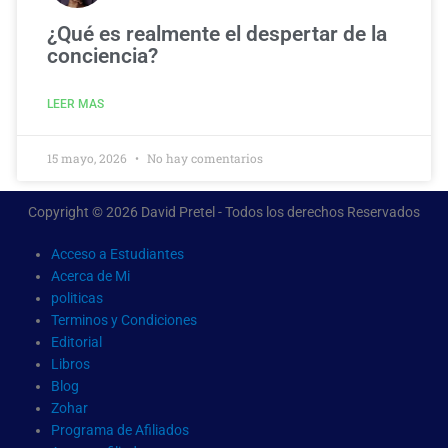
¿Qué es realmente el despertar de la
conciencia?
LEER MAS
15 mayo, 2026
No hay comentarios
Copyright © 2026 David Pretel - Todos los derechos Reservados
Acceso a Estudiantes
Acerca de Mi
politicas
Terminos y Condiciones
Editorial
Libros
Blog
Zohar
Programa de Afiliados