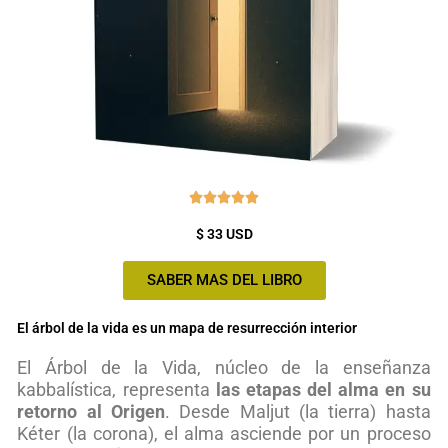
Valorado





con
$ 33 USD
5
de
SABER MAS DEL LIBRO
5
El árbol de la vida es un mapa de resurrección interior
El Árbol de la Vida, núcleo de la enseñanza
kabbalística, representa
las etapas del alma en su
retorno al Origen
. Desde Maljut (la tierra) hasta
Kéter (la corona), el alma asciende por un proceso