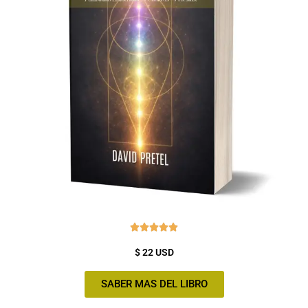
Valorado





con
$ 22 USD
5
de
SABER MAS DEL LIBRO
5