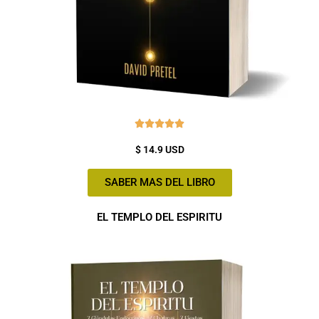
Valorado





con
$ 14.9 USD
5
de
SABER MAS DEL LIBRO
5
EL TEMPLO DEL ESPIRITU