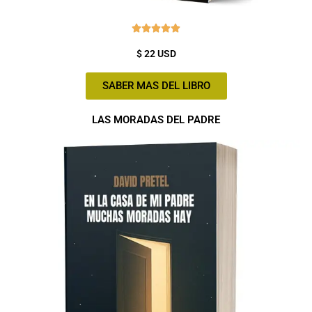
Valorado





con
$ 22 USD
5
de
SABER MAS DEL LIBRO
5
LAS MORADAS DEL PADRE