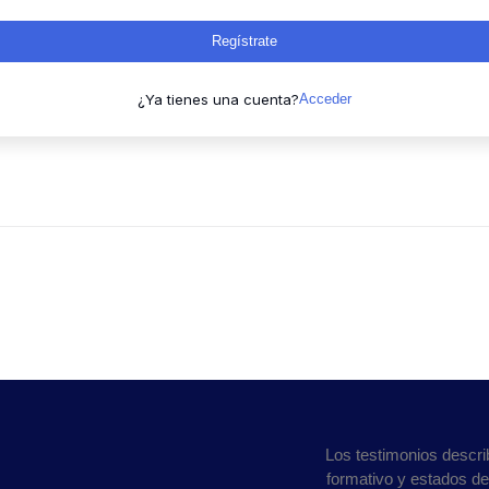
Regístrate
¿Ya tienes una cuenta?
Acceder
Los testimonios descri
formativo y estados d