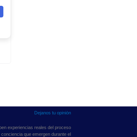
Dejanos tu opiniòn
ben experiencias reales del proceso
e conciencia que emergen durante el