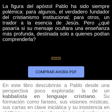
La figura del apóstol Pablo ha sido siempre
polémica: para algunos, el verdadero fundador
del cristianismo institucional; para otros, un
traidor a la esencia de Jesús. Pero ¿qué
pasaría si su mensaje ocultara una enseñanza
más profunda, destinada solo a quienes podían
comprenderla?
Valorado





con
5
COMPRAR AHORA PDF
de
5
En este libro descubrirás a Pablo desde una
perspectiva poco explorada: la de un
kabbalista en lenguaje cristiano
. Su
formación como fariseo, sus visiones místicas,
sus cartas en clave iniciática y su insistencia en