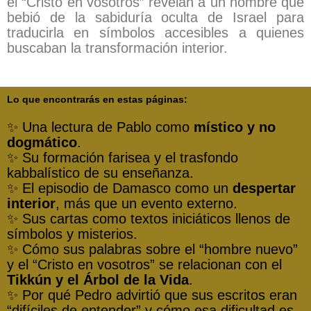
el “Cristo en vosotros” revelan a un hombre que
bebió de la sabiduría oculta de Israel para
traducirla en símbolos accesibles a quienes
buscaban la transformación interior.
Lo que encontrarás en estas páginas:
✨ Una lectura de Pablo como
místico y no
dogmático
.
✨ Su formación farisea y el trasfondo
kabbalístico de su enseñanza.
✨ El episodio de Damasco como un
despertar
interior
, más que un evento externo.
✨ Sus cartas como textos iniciáticos llenos de
símbolos y misterios.
✨ Cómo sus palabras sobre el “hombre nuevo”
y el “Cristo en vosotros” se relacionan con el
Tikkún y el Árbol de la Vida
.
✨ Por qué Pedro advirtió que sus escritos eran
“difíciles de entender” y cómo esa dificultad es