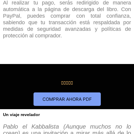
Al realizar tu pago, serás redirigido de manera
automática a la página de descarga del libro. Con
PayPal, puedes comprar con total confianza,
sabiendo que tu transacción está respaldada por
medidas de seguridad avanzadas y políticas de
protección al comprador.
Valorado





con
5
COMPRAR AHORA PDF
de
5
Un viaje revelador
Pablo el Kabbalista (Aunque muchos no lo
crean)
es una invitación a mirar más allá de lo