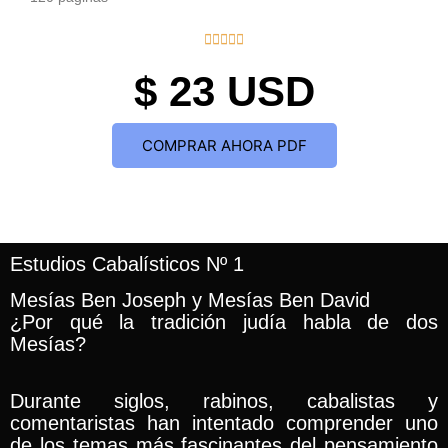
Valorado





con
$ 23 USD
5
de
5
COMPRAR AHORA PDF
Estudios Cabalísticos Nº 1
Mesías Ben Joseph y Mesías Ben David
¿Por qué la tradición judía habla de dos
Mesías?
Durante siglos, rabinos, cabalistas y
comentaristas han intentado comprender uno
de los temas más fascinantes del pensamiento