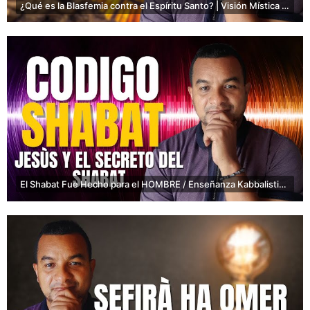
¿Qué es la Blasfemia contra el Espíritu Santo? | Visión Mística y Kabbalística Profunda
El Shabat Fue Hecho para el HOMBRE / Enseñanza Kabbalistica de Jesùs