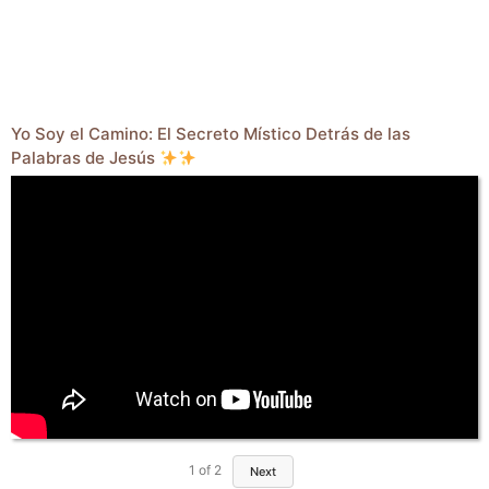
Yo Soy el Camino: El Secreto Místico Detrás de las
Palabras de Jesús
1
of
2
Next