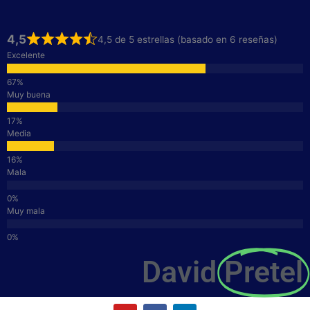
4,5
4,5 de 5 estrellas (basado en 6 reseñas)
Excelente
Muy buena
Media
Mala
Muy mala
David
Pretel
Y
F
L