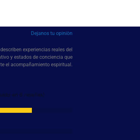
Dejanos tu opiniòn
describen experiencias reales del
tivo y estados de conciencia que
e el acompañamiento espiritual.
asado en 6 reseñas)