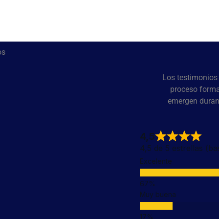
os
Los testimonios 
proceso forma
emergen durant
4,5
4,5 de 5 estrellas (b
Excelente
Muy buena