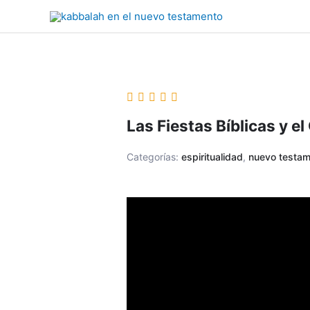
Ir
al
contenido
Las Fiestas Bíblicas y e
Categorías:
espiritualidad
,
nuevo testam