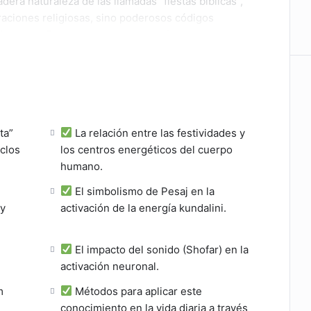
dera naturaleza de las llamadas “fiestas bíblicas”,
aciones religiosas, sino poderosos códigos
r humano. Exploraremos su conexión con los centros
lándulas endocrinas y los principios de la
lah.
ndo, entenderás cómo estos eventos cíclicos sirven
antener el equilibrio de nuestro cuerpo
ta”
La relación entre las festividades y
 conciencia superior.
iclos
los centros energéticos del cuerpo
humano.
cional de que estas fiestas son simplemente
evela su propósito real:
mantener nuestro cuerpo
El simbolismo de Pesaj en la
ar nuestra conciencia superior
.
 y
activación de la energía kundalini.
El impacto del sonido (Shofar) en la
activación neuronal.
m
Métodos para aplicar este
conocimiento en la vida diaria a través