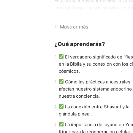
Este curso innovador desvela la verda
mostrando que no son simples celebr
energéticos para la evolución del se
de energía del cuerpo (chakras), las g
Mostrar más
neurociencia, la astrología y la Kabba
¿Qué aprenderás?
A través de este conocimiento profu
como
recordatorios cósmicos
para m
El verdadero significado de “fies
electromagnético y despertar nuestra
en la Biblia y su conexión con los c
cósmicos.
Este curso rompe con la idea tradi
celebraciones externas. En cambio, r
Cómo las prácticas ancestrales
electromagnético en armonía y activ
afectan nuestro sistema endocrino
nuestra conciencia.
La conexión entre Shavuot y la
glándula pineal.
La importancia del ayuno en Yo
Kipur para la regeneración celular.