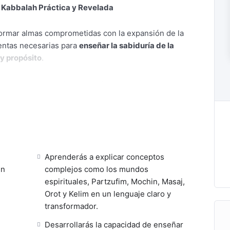
n Kabbalah Práctica y Revelada
formar almas comprometidas con la expansión de la
entas necesarias para
enseñar la sabiduría de la
y propósito
.
ste programa combina los principios místicos de la
revelador, integrando las enseñanzas del
Nuevo
ión espiritual para el alma contemporánea.
 como
Partzufim, Mundos, Mochin, Masaj, Orot y
aducirlos en vivencias reales, comprensibles y
Aprenderás a explicar conceptos
quienes recibirán tu enseñanza.
un
complejos como los mundos
espirituales, Partzufim, Mochin, Masaj,
do para aquellos que sienten que su misión es ser
Orot y Kelim en un lenguaje claro y
 a otros en su despertar espiritual desde un
transformador.
mpasivo.
Desarrollarás la capacidad de enseñar