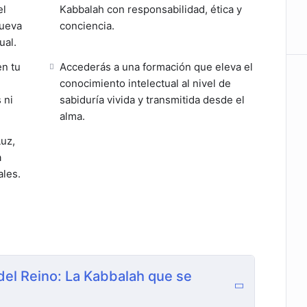
el
Kabbalah con responsabilidad, ética y
nueva
conciencia.
ual.
en tu
Accederás a una formación que eleva el
conocimiento intelectual al nivel de
 ni
sabiduría vivida y transmitida desde el
alma.
Luz,
a
ales.
del Reino: La Kabbalah que se