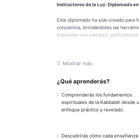
Instructores de la Luz: Diplomado e
Este diplomado ha sido creado para 
conciencia, brindándoles las herrami
Kabbalah con claridad, profundidad 
A través de una metodología única, e
Kabbalah con un lenguaje práctico y 
Mostrar más
Testamento
como puente de comprens
¿Qué aprenderás?
Aquí no solo aprenderás conceptos
Kelim
, sino que descubrirás cómo
tr
Comprenderás los fundamentos
aplicables
, tanto para ti como para 
espirituales de la Kabbalah desde 
enfoque práctico y revelado.
Este no es un curso más. Es un
llama
canales de Luz y Sabiduría
, guiando
conocimiento auténtico, íntegro y co
Descubrirás cómo cada enseñanza