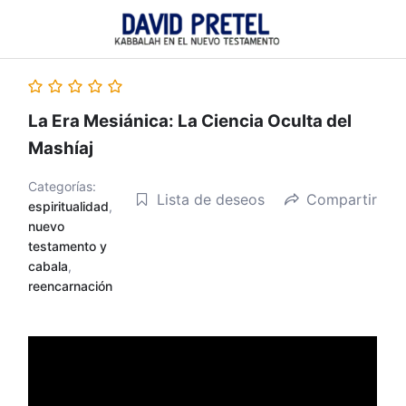
Ir
al
contenido
La Era Mesiánica: La Ciencia Oculta del
Mashíaj
Categorías:
Lista de deseos
Compartir
espiritualidad
,
nuevo
testamento y
cabala
,
reencarnación