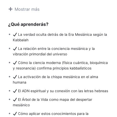
Guiados por las enseñanzas del Arizal, el Zohar y los
Mostrar más
grandes sabios de la tradición mística, aprenderemos a
reconocer el Mashiaj dentro de nosotros mismos y activar
¿Qué aprenderás?
el potencial mesiánico en nuestra vida cotidiana.
La verdad oculta detrás de la Era Mesiánica según la
Este curso no es solo un estudio teórico, sino una
Kabbalah
experiencia de transformación que combina conocimiento
profundo con mentoría personalizada para integrar estas
La relación entre la conciencia mesiánica y la
verdades en tu realidad.
vibración primordial del universo
Cómo la ciencia moderna (física cuántica, bioquímica
y resonancia) confirma principios kabbalísticos
La activación de la chispa mesiánica en el alma
humana
El ADN espiritual y su conexión con las letras hebreas
El Árbol de la Vida como mapa del despertar
mesiánico
Cómo aplicar estos conocimientos para la